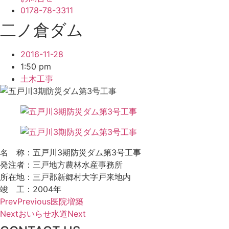
0178-78-3311
二ノ倉ダム
2016-11-28
1:50 pm
土木工事
名 称：五戸川3期防災ダム第3号工事
発注者：三戸地方農林水産事務所
所在地：三戸郡新郷村大字戸来地内
竣 工：2004年
Prev
Previous
医院増築
Next
おいらせ水道
Next